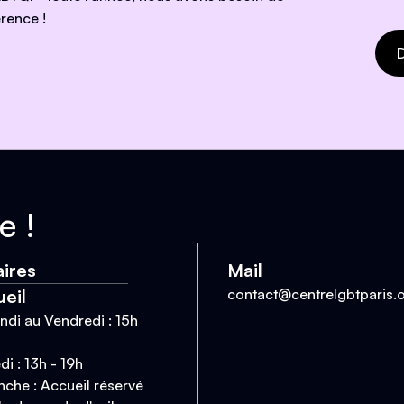
rence !
D
e !
ires
Mail
eil
contact@centrelgbtparis.
ndi au Vendredi : 15h
i : 13h - 19h
che : Accueil réservé