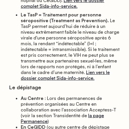
hôpital ou CeGIDD).
Lien vers le dossier
complet Sida-info-service.
Le TasP = Traitement pour personne
séropositive (Treatment as Prevention).
Le
TasP permet aujourd’hui de réduire à un
niveau extrêmement faible le niveau de charge
virale d'une personne séropositive après 6
mois, la rendant “indétectable” (I=I ;
indétectable = intransmissible). Si le traitement
est pris correctement, le VIH ne peut plus se
transmettre aux partenaires sexuel
·
les, même
lors de rapports non protégés, ni à l’enfant
dans le cadre d’une maternité.
Lien vers le
dossier complet Sida-info-service.
Le dépistage
Au Centre
: Lors des permanences de
prévention organisées au Centre en
collaboration avec l'association Acceptess-T
(voir la section
Transidentité
de
la page
Permanence
)
En CeGIDD
(ou autre centre de dépistage