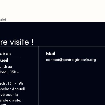
ile)
e visite !
aires
Mail
ueil
contact@centrelgbtparis.org
undi au
redi : 15h -
di : 13h - 19h
nche : Accueil
rvé pour la
nde d'asile,