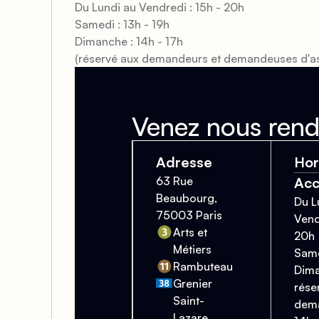
Du Lundi au Vendredi : 15h - 20h
Samedi : 13h - 19h
Dimanche : 14h - 17h
(réservé aux demandeurs et demandeuses d'as
Venez nous rendr
Adresse
Hor
63 Rue
Acc
Beaubourg,
Du L
75003 Paris
Vend
Arts et
20h
Métiers
Same
Rambuteau
Dima
Grenier
rése
Saint-
dema
Lazare