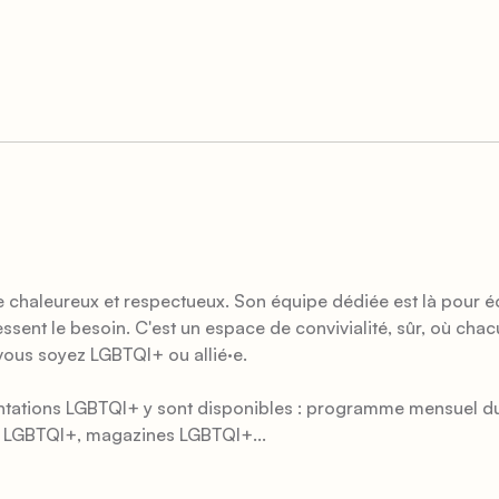
 chaleureux et respectueux. Son équipe dédiée est là pour éco
sent le besoin. C'est un espace de convivialité, sûr, où cha
vous soyez LGBTQI+ ou allié
·
e.
entations LGBTQI+ y sont disponibles : programme mensuel d
es LGBTQI+, magazines LGBTQI+...