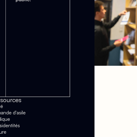
sources
té
nde d'asile
dique
sidentités
ure