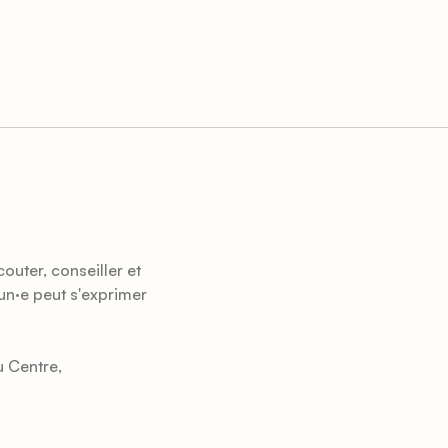
uter, conseiller et
cun
·
e peut s'exprimer
u Centre,