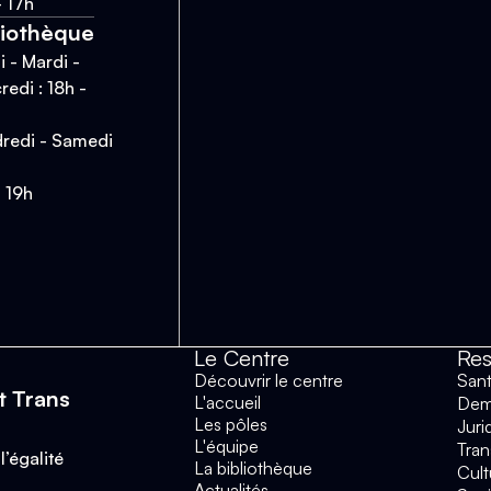
- 17h
liothèque
i - Mardi -
redi : 18h -
redi - Samedi
- 19h
Le Centre
Res
Découvrir le centre
San
t Trans
L'accueil
Dema
Les pôles
Juri
L'équipe
Tran
l’égalité
La bibliothèque
Cult
Actualités