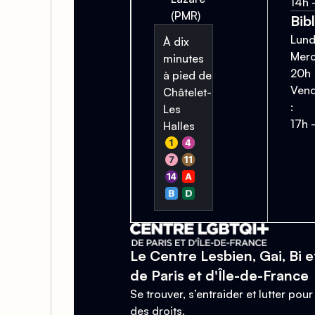
14h 
(PMR)
Bib
Lund
À dix
Merc
minutes
20h
à pied de
Vend
Châtelet-
:
Les
17h 
Halles
Le Centre Lesbien, Gai, Bi e
de Paris et d'Île-de-France
Se trouver, s’entraider et lutter pour 
des droits.