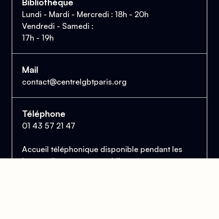
Bibliothèque
Lundi - Mardi - Mercredi : 18h - 20h
Vendredi - Samedi :
17h - 19h
Mail
contact@centrelgbtparis.org
Téléphone
01 43 57 21 47
Accueil téléphonique disponible pendant les
heures d'ouverture au public.
Le Centre Lesbien, Gai, Bi et Trans de Paris
et d'Île-de-France