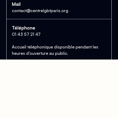
Mail
contact@centrelgbtparis.org
Téléphone
01 43 57 21 47
Accueil téléphonique disponible pendant les
heures d'ouverture au public.
Le Centre Lesbien, Gai, Bi et Trans de Paris
et d'Île-de-France
Se trouver, s’entraider et lutter pour l’égalité des droits.
Donner
Devenir bénévole