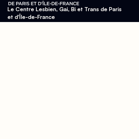
Le Centre Lesbien, Gai, Bi et Trans de Paris
et d'Île-de-France
Se trouver, s’entraider et lutter pour l’égalité des droits.
Donner
Devenir bénévole
Mentions légales
Conçu et développé par
l'agence Wolfox
Le Centre
Aides
Découvrir le centre
J'ai besoin d'aide
L'accueil
Permanences
Les pôles
L'équipe
La bibliothèque
Actualités
L'agenda
Contact