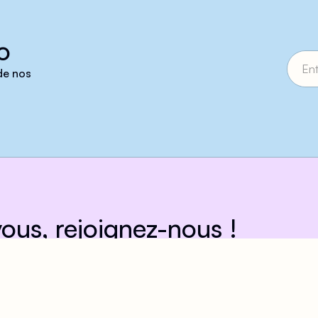
o
 de nos
ous, rejoignez-nous !
eillir plus de 17 000 personnes chaque année,
BTQI+ toute l'année, nous avons besoin de
rence !
D