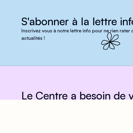
S'abonner à la lettre inf
Inscrivez vous à notre lettre info pour ne rien rater
actualités !
Le Centre a besoin de v
Vous êtes essentiel·les à nos missions ! Pour accu
mener davantage de projets pour les personnes LG
vous. Ensemble, nous pouvons faire une réelle diffé
Nous contacter