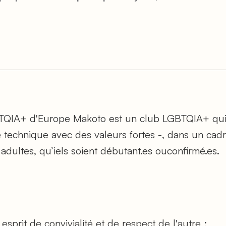
TQIA+ d'Europe Makoto est un club LGBTQIA+ qui 
echnique avec des valeurs fortes -, dans un cadre i
 adultes, qu’iels soient débutant.es ouconfirmé.es.
sprit de convivialité et de respect de l'autre ;