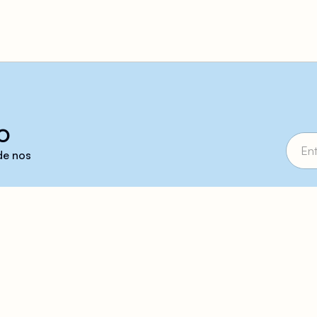
o
 de nos
ous, rejoignez-nous !