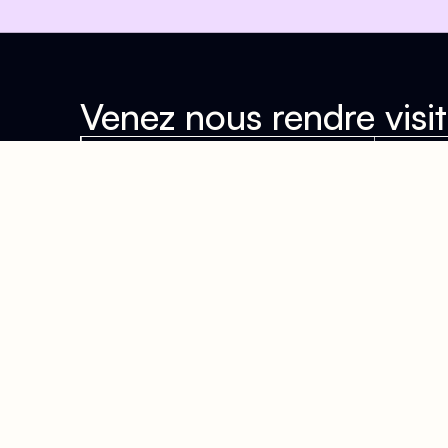
Venez nous rendre visit
Adresse
Hora
63 Rue Beaubourg, 75003
Accu
Paris
Du Lu
Arts et Métiers
- 20h
Rambuteau
Samed
Grenier Saint-Lazare
Diman
(PMR)
pour 
14h -
À dix minutes à pied
Bibl
de Châtelet-Les Halles
Lundi
18h -
Vendr