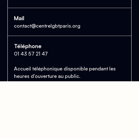
Mail
contact@centrelgbtparis.org
Téléphone
01 43 57 21 47
Accueil téléphonique disponible pendant les
heures d'ouverture au public.
Le Centre Lesbien, Gai, Bi et Trans de Paris
et d'Île-de-France
Se trouver, s’entraider et lutter pour l’égalité des droits.
Donner