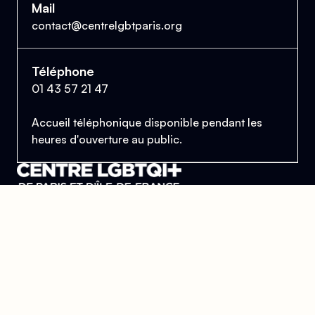
Mail
contact@centrelgbtparis.org
Téléphone
01 43 57 21 47
Accueil téléphonique disponible pendant les
heures d'ouverture au public.
Le Centre Lesbien, Gai, Bi et Trans de Paris
et d'Île-de-France
Se trouver, s’entraider et lutter pour l’égalité des droits.
Donner
Devenir bénévole