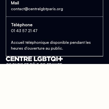
Mail
contact@centrelgbtparis.org
Téléphone
01 43 57 21 47
Accueil téléphonique disponible pendant les
heures d'ouverture au public.
Le Centre Lesbien, Gai, Bi et Trans de Paris
et d'Île-de-France
Se trouver, s’entraider et lutter pour l’égalité des droits.
Donner
Devenir bénévole