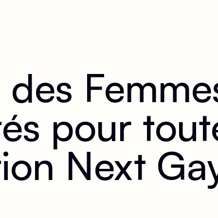
 des Femmes
tés pour tout
ation Next G