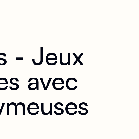
 - Jeux
es avec
aymeuses