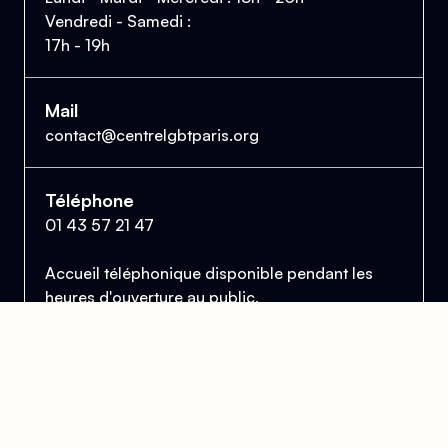
Vendredi - Samedi :
17h - 19h
Mail
contact@centrelgbtparis.org
Téléphone
01 43 57 21 47
Accueil téléphonique disponible pendant les
heures d'ouverture au public.
Le Centre Lesbien, Gai, Bi et Trans de Paris
et d'Île-de-France
Se trouver, s’entraider et lutter pour l’égalité des droits.