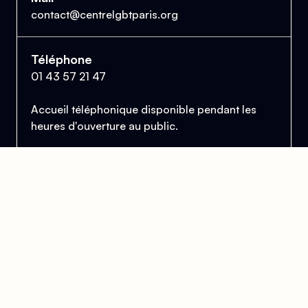
contact@centrelgbtparis.org
Téléphone
01 43 57 21 47
Accueil téléphonique disponible pendant les
heures d'ouverture au public.
Le Centre Lesbien, Gai, Bi et Trans de Paris
et d'Île-de-France
Se trouver, s’entraider et lutter pour l’égalité des droits.
Donner
Devenir bénévole