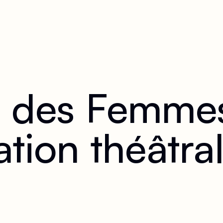
i des Femmes
tion théâtra