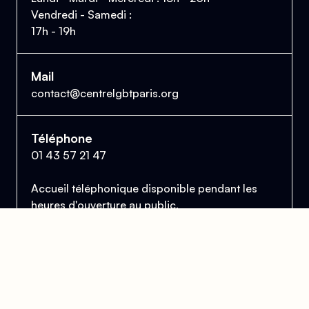
Vendredi - Samedi :
17h - 19h
Mail
contact@centrelgbtparis.org
Téléphone
01 43 57 21 47
Accueil téléphonique disponible pendant les
heures d'ouverture au public.
Le Centre Lesbien, Gai, Bi et Trans de Paris
et d'Île-de-France
Se trouver, s’entraider et lutter pour l’égalité des droits.