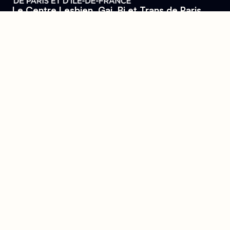
Le Centre Lesbien, Gai, Bi et Trans de Paris
et d'Île-de-France
Se trouver, s’entraider et lutter pour l’égalité des droits.
Donner
Devenir bénévole
Mentions légales
Conçu et développé par
l'agence Wolfox
Le Centre
Aides
Découvrir le centre
J'ai besoin d'aide
L'accueil
Permanences
Les pôles
L'équipe
La bibliothèque
Actualités
L'agenda
Contact