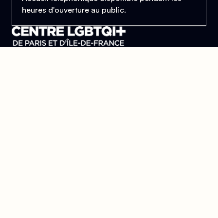
heures d'ouverture au public.
Le Centre Lesbien, Gai, Bi et Trans de Paris
et d'Île-de-France
Se trouver, s’entraider et lutter pour l’égalité des droits.
Donner
Devenir bénévole
Mentions légales
Conçu et développé par
l'agence Wolfox
Le Centre
Aides
Découvrir le centre
J'ai besoin d'aide
L'accueil
Permanences
Les pôles
L'équipe