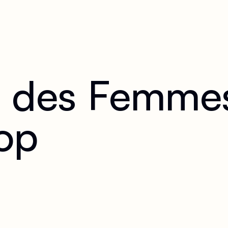
i des Femmes
op