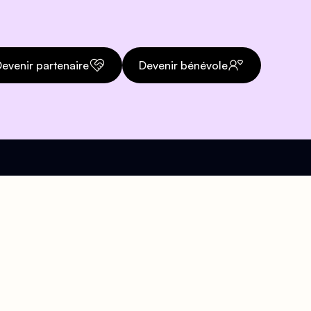
evenir partenaire
Devenir bénévole
Téléphone
org
01 43 57 21 47
Accueil téléphonique
disponible pendant les