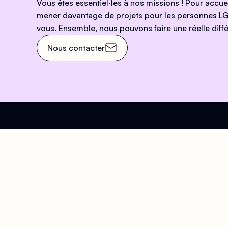
Vous êtes essentiel·les à nos missions ! Pour accu
mener davantage de projets pour les personnes LG
vous. Ensemble, nous pouvons faire une réelle diffé
Nous contacter
Venez nous rendre visit
Adresse
Hora
63 Rue Beaubourg, 75003
Accu
Paris
Du Lu
Arts et Métiers
- 20h
Rambuteau
Samed