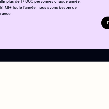
eillir plus de 17 000 personnes chaque année,
BTQI+ toute l'année, nous avons besoin de
rence !
D
e !
ires
Mail
eil
contact@centrelgbtparis.
ndi au Vendredi : 15h
i : 13h - 19h