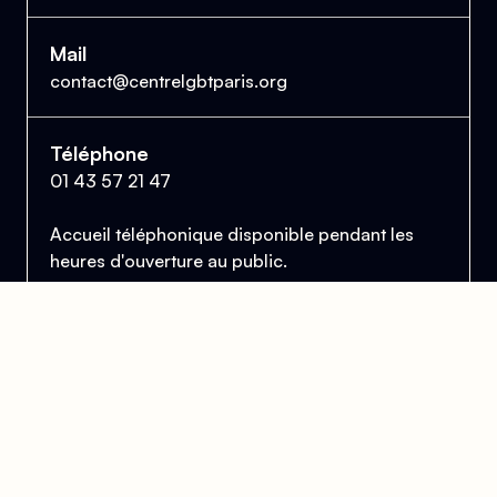
Mail
contact@centrelgbtparis.org
Téléphone
01 43 57 21 47
Accueil téléphonique disponible pendant les
heures d'ouverture au public.
Le Centre Lesbien, Gai, Bi et Trans de Paris
et d'Île-de-France
Se trouver, s’entraider et lutter pour l’égalité des droits.
Donner