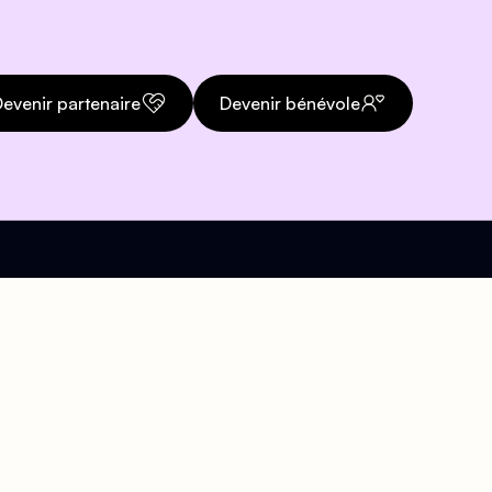
evenir partenaire
Devenir bénévole
Téléphone
org
01 43 57 21 47
Accueil téléphonique
disponible pendant les