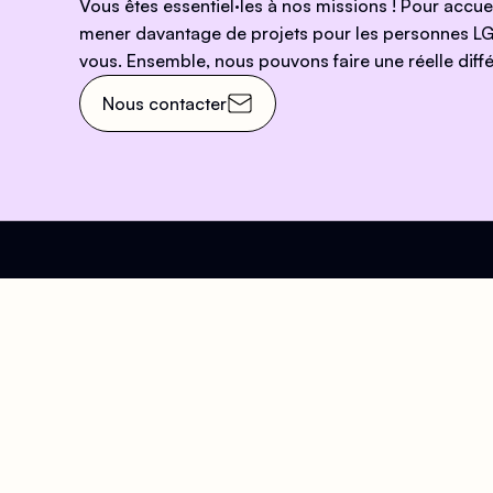
Vous êtes essentiel·les à nos missions ! Pour accu
mener davantage de projets pour les personnes LG
vous. Ensemble, nous pouvons faire une réelle diffé
Nous contacter
Venez nous rendre visit
Adresse
Hora
63 Rue Beaubourg, 75003
Accu
Paris
Du Lu
Arts et Métiers
- 20h
Rambuteau
Samed