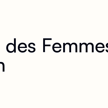
i des Femmes
h