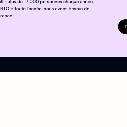
eillir plus de 17 000 personnes chaque année,
BTQI+ toute l'année, nous avons besoin de
rence !
D
e !
ires
Mail
eil
contact@centrelgbtparis.
ndi au Vendredi : 15h
i : 13h - 19h