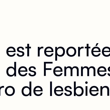
 est reporté
des Femmes -
Apéro de lesbi