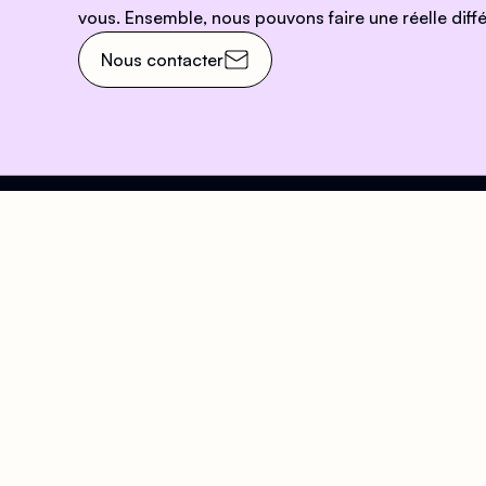
vous. Ensemble, nous pouvons faire une réelle diffé
Nous contacter
Venez nous rendre visit
Adresse
Hora
63 Rue Beaubourg, 75003
Accu
Paris
Du Lu
Arts et Métiers
- 20h
Rambuteau
Samed
Grenier Saint-Lazare
Diman
(PMR)
pour 