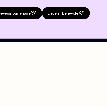
evenir partenaire
Devenir bénévole
Téléphone
org
01 43 57 21 47
Accueil téléphonique
disponible pendant les
heures d'ouverture au
public.