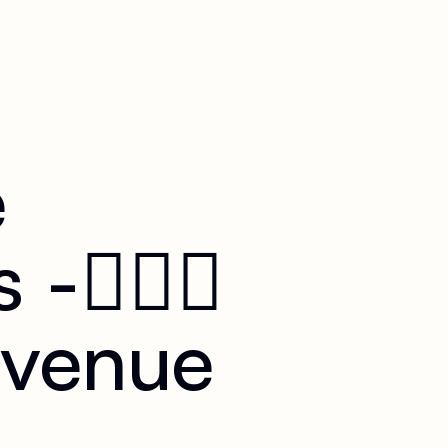
e
‍❤️‍👩
envenue