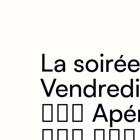
La soirée
Vendredi 
👩‍❤️‍👩 
👩‍❤️‍👩 👩‍❤️‍👩