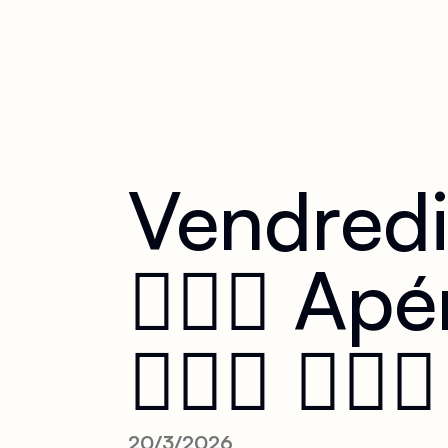
Vendredi 
👩‍❤️‍👩 
👩‍❤️‍👩 👩‍❤️‍👩
20/3/2026