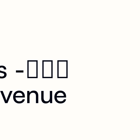
‍❤️‍👩
envenue