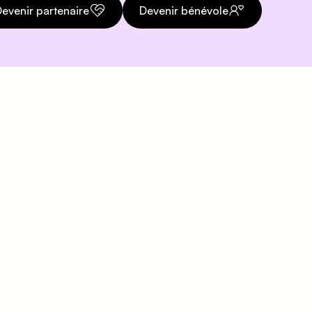
evenir partenaire
Devenir bénévole
Téléphone
org
01 43 57 21 47
Accueil téléphonique
disponible pendant les
heures d'ouverture au
public.