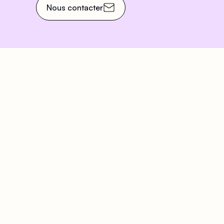
Nous contacter
Venez nous rendre visit
Adresse
Hora
63 Rue Beaubourg, 75003
Accu
Paris
Du Lu
Arts et Métiers
- 20h
Rambuteau
Samed
Grenier Saint-Lazare
Diman
(PMR)
pour 
14h -
À dix minutes à pied