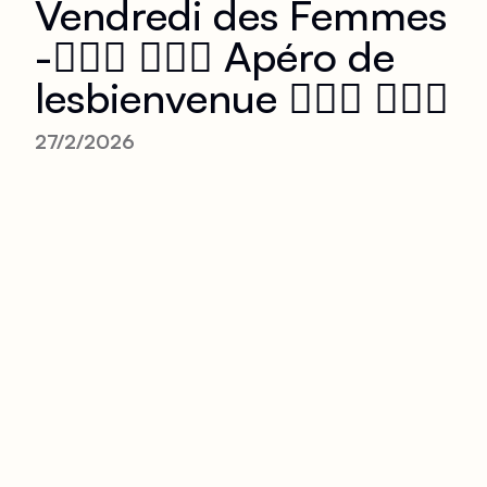
Vendredi des Femmes
-👩‍❤️‍👩 👩‍❤️‍👩 Apéro de
lesbienvenue 👩‍❤️‍👩 👩‍❤️‍👩
27/2/2026