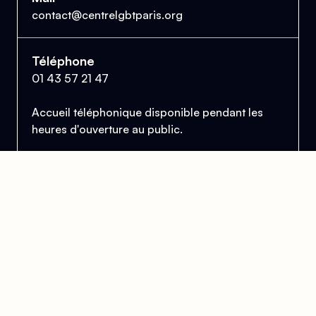
contact@centrelgbtparis.org
Téléphone
01 43 57 21 47
Accueil téléphonique disponible pendant les
heures d'ouverture au public.
Le Centre Lesbien, Gai, Bi et Trans de Paris
et d'Île-de-France
Se trouver, s’entraider et lutter pour l’égalité des droits.
Donner
Devenir bénévole