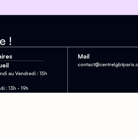
e !
ires
Mail
eil
contact@centrelgbtparis.
ndi au Vendredi : 15h
i : 13h - 19h
che : Accueil réservé
la demande d'asile,
 17h
iothèque
 - Mardi - Mercredi :
 20h