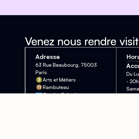
Venez nous rendre visit
Adresse
Hora
63 Rue Beaubourg, 75003
Accu
Paris
Du Lu
Arts et Métiers
- 20h
Rambuteau
Samed
Grenier Saint-Lazare
Diman
(PMR)
pour 
14h -
À dix minutes à pied
Bibl
de Châtelet-Les Halles
Lundi
18h -