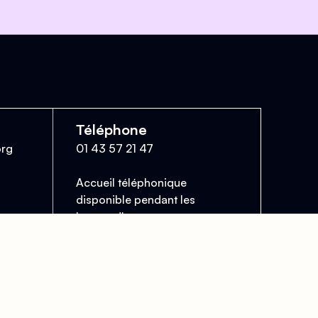
Téléphone
org
01 43 57 21 47
Accueil téléphonique
disponible pendant les
heures d'ouverture au
public.