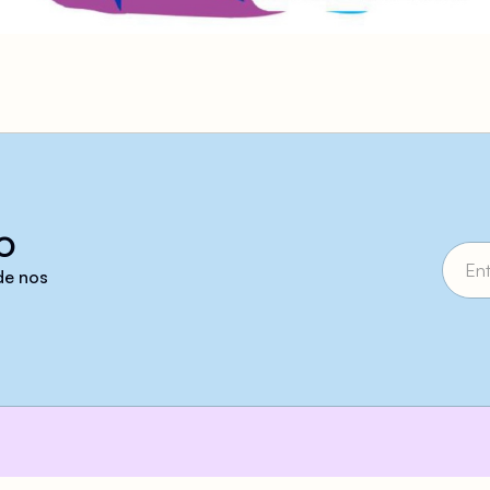
o
 de nos