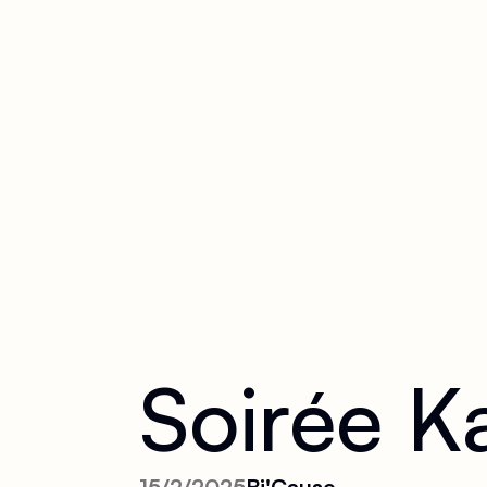
Soirée K
15/2/2025
Bi'Cause