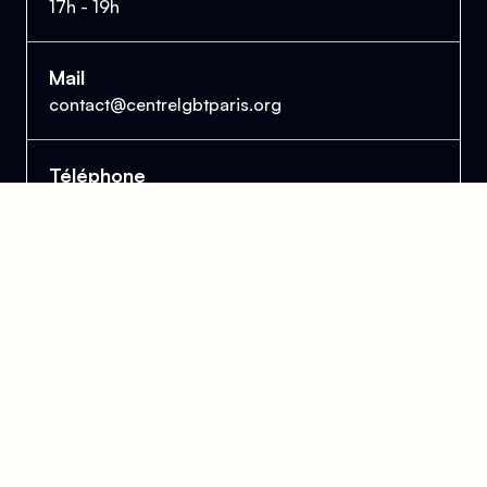
17h - 19h
Mail
contact@centrelgbtparis.org
Téléphone
01 43 57 21 47
Accueil téléphonique disponible pendant les
heures d'ouverture au public.
Le Centre Lesbien, Gai, Bi et Trans de Paris
et d'Île-de-France
Se trouver, s’entraider et lutter pour l’égalité des droits.
Donner