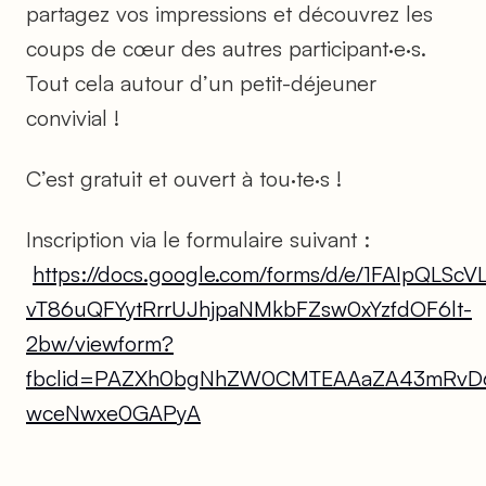
partagez vos impressions et découvrez les
coups de cœur des autres participant·e·s.
Tout cela autour d’un petit-déjeuner
convivial !
C’est gratuit et ouvert à tou·te·s !
Inscription via le formulaire suivant :
https://docs.google.com/forms/d/e/1FAIpQLScV
vT86uQFYytRrrUJhjpaNMkbFZsw0xYzfdOF6lt-
2bw/viewform?
fbclid=PAZXh0bgNhZW0CMTEAAaZA43mRvD6
wceNwxe0GAPyA