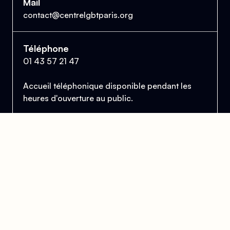
Mail
contact@centrelgbtparis.org
Téléphone
01 43 57 21 47
Accueil téléphonique disponible pendant les
heures d'ouverture au public.
Le Centre Lesbien, Gai, Bi et Trans de Paris
et d'Île-de-France
Se trouver, s’entraider et lutter pour l’égalité des droits.
Donner
Devenir bénévole