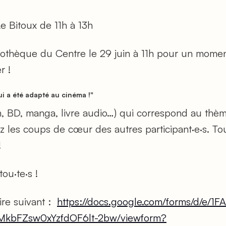
e Bitoux de 11h à 13h
liothèque du Centre le 29 juin à 11h pour un mome
r !
qui a été adapté au cinéma !"
n, BD, manga, livre audio…) qui correspond au thè
 les coups de cœur des autres participant·e·s. To
!
tou·te·s !
aire suivant :
https://docs.google.com/forms/d/e/1
MkbFZsw0xYzfdOF6lt-2bw/viewform?