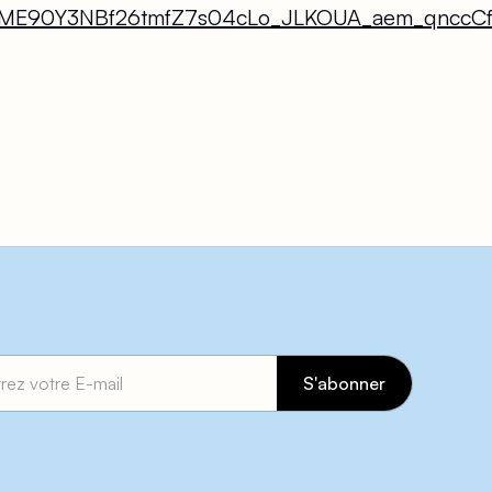
E90Y3NBf26tmfZ7s04cLo_JLKOUA_aem_qnccCf