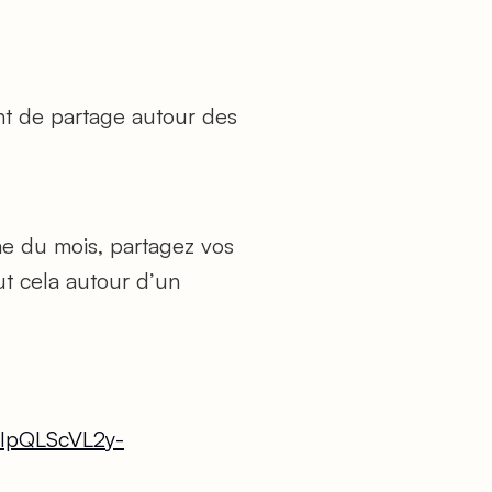
nt de partage autour des
me du mois, partagez vos
ut cela autour d’un
FAIpQLScVL2y-