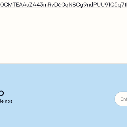
W0CMTEAAaZA43mRvD60qN8Cg9ndPUU91Q5q7tM
o
 de nos