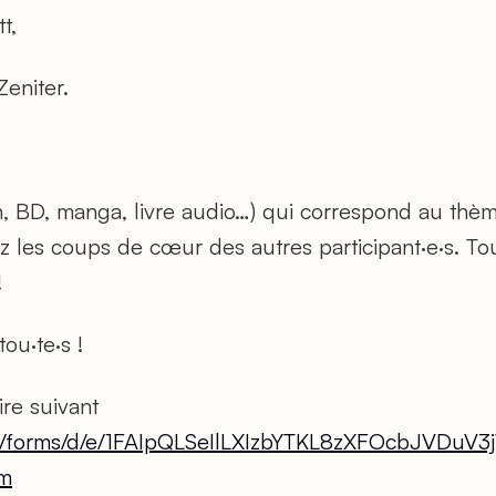
tt,
 Zeniter.
n, BD, manga, livre audio…) qui correspond au thè
 les coups de cœur des autres participant·e·s. To
!
tou·te·s !
ire suivant
om/forms/d/e/1FAIpQLSeIlLXIzbYTKL8zXFOcbJVDu
m