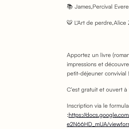
📚
James
,Percival Evere
🐯
L'Art de perdre
,Alice
Apportez un livre (roma
impressions et découvrez
petit-déjeuner convivial 
C’est gratuit et ouvert à 
Inscription via le formula
:
https://docs.google.c
e2N66HD_mUA/viewfor