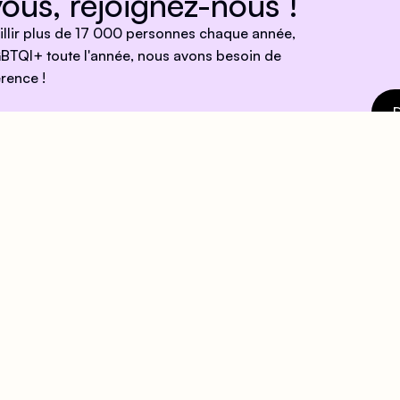
ous, rejoignez-nous !
eillir plus de 17 000 personnes chaque année,
BTQI+ toute l'année, nous avons besoin de
rence !
D
e !
ires
Mail
eil
contact@centrelgbtparis.
ndi au Vendredi : 15h