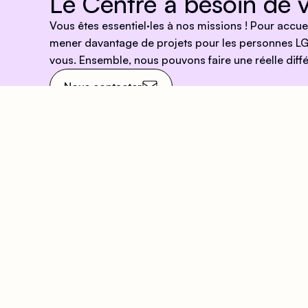
Le Centre a besoin de v
Vous êtes essentiel·les à nos missions ! Pour accu
mener davantage de projets pour les personnes LG
vous. Ensemble, nous pouvons faire une réelle diffé
Nous contacter
Venez nous rendre visit
Adresse
Hora
63 Rue Beaubourg, 75003
Accu
Paris
Du Lu
Arts et Métiers
- 20h