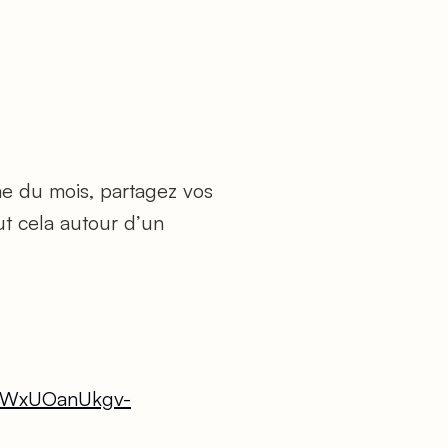
me du mois, partagez vos
ut cela autour d’un
V3jWxUOanUkgv-