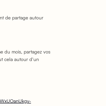
ent de partage autour
me du mois, partagez vos
ut cela autour d’un
V3jWxUOanUkgv-