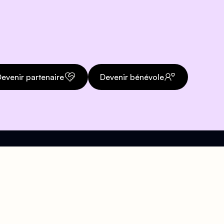
evenir partenaire
Devenir bénévole
Téléphone
org
01 43 57 21 47