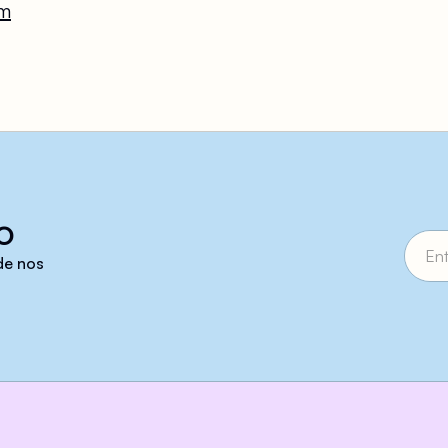
m
o
 de nos