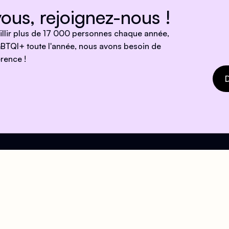
ous, rejoignez-nous !
eillir plus de 17 000 personnes chaque année,
BTQI+ toute l'année, nous avons besoin de
rence !
D
e !
ires
Mail
eil
contact@centrelgbtparis.