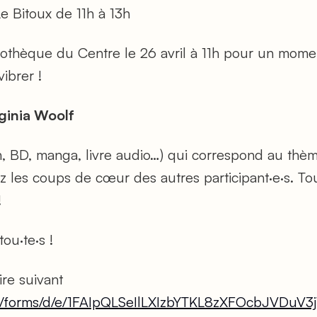
e Bitoux de 11h à 13h
liothèque du Centre le 26 avril à 11h pour un mom
vibrer !
ginia Woolf
n, BD, manga, livre audio…) qui correspond au thè
 les coups de cœur des autres participant·e·s. To
!
tou·te·s !
ire suivant
om/forms/d/e/1FAIpQLSeIlLXIzbYTKL8zXFOcbJVDu