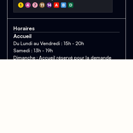
Horaires
Accueil
Du Lundi au Vendredi : 15h - 20h
Samedi : 13h - 19h
Dimanche : Accueil réservé pour la demande
d'asile, 14h - 17h
Bibliothèque
Lundi - Mardi - Mercredi : 18h - 20h
Vendredi - Samedi :
17h - 19h
Mail
contact@centrelgbtparis.org