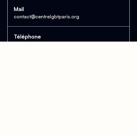
Mail
contact@centrelgbtparis.org
Téléphone
01 43 57 21 47
Accueil téléphonique disponible pendant les
heures d'ouverture au public.
Le Centre Lesbien, Gai, Bi et Trans de Paris
et d'Île-de-France
Se trouver, s’entraider et lutter pour l’égalité des droits.
Donner
Devenir bénévole