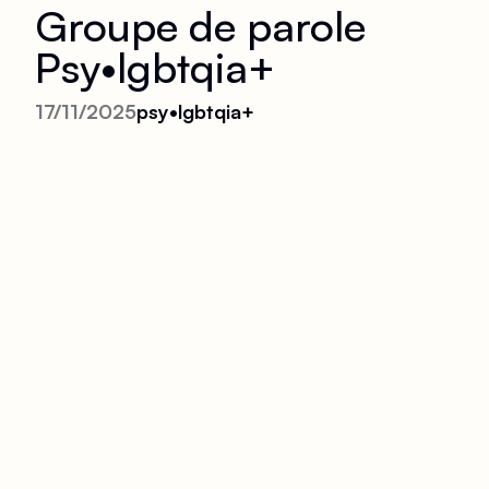
Groupe de parole
Psy•lgbtqia+
17/11/2025
psy•lgbtqia+