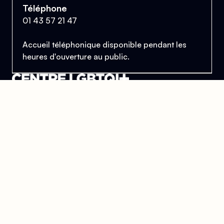
Téléphone
01 43 57 21 47
Accueil téléphonique disponible pendant les
heures d'ouverture au public.
Le Centre Lesbien, Gai, Bi et Trans de Paris
et d'Île-de-France
Se trouver, s’entraider et lutter pour l’égalité des droits.
Donner
Devenir bénévole
Mentions légales
Conçu et développé par
l'agence Wolfox