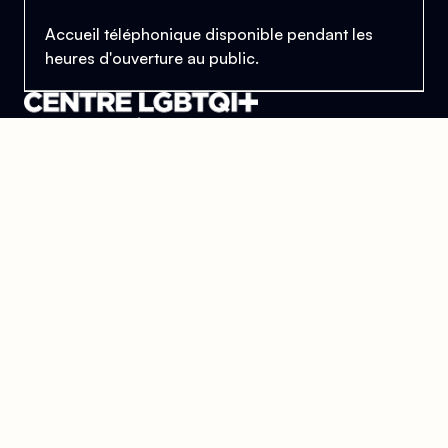
Accueil téléphonique disponible pendant les
heures d'ouverture au public.
Le Centre Lesbien, Gai, Bi et Trans de Paris
et d'Île-de-France
Se trouver, s’entraider et lutter pour l’égalité des droits.
Donner
Devenir bénévole
Mentions légales
Conçu et développé par
l'agence Wolfox
Le Centre
Aides
Découvrir le centre
J'ai besoin d'aide
L'accueil
Permanences