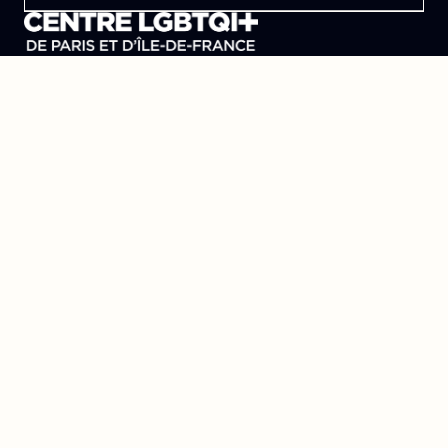
Le Centre Lesbien, Gai, Bi et Trans de Paris
et d'Île-de-France
Se trouver, s’entraider et lutter pour l’égalité des droits.
Donner
Devenir bénévole
Mentions légales
Conçu et développé par
l'agence Wolfox
Le Centre
Aides
Découvrir le centre
J'ai besoin d'aide
L'accueil
Permanences
Les pôles
L'équipe
La bibliothèque
Actualités