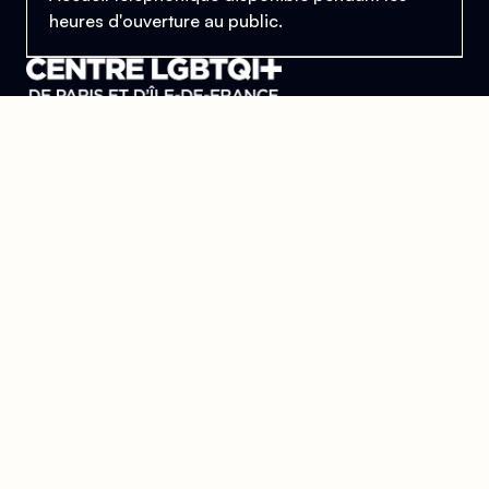
heures d'ouverture au public.
Le Centre Lesbien, Gai, Bi et Trans de Paris
et d'Île-de-France
Se trouver, s’entraider et lutter pour l’égalité des droits.
Donner
Devenir bénévole
Mentions légales
Conçu et développé par
l'agence Wolfox
Le Centre
Aides
Découvrir le centre
J'ai besoin d'aide
L'accueil
Permanences
Les pôles
L'équipe