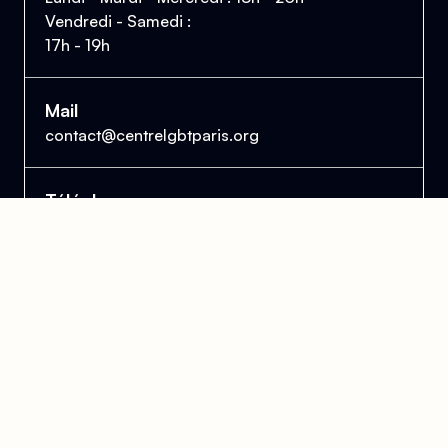
Vendredi - Samedi :
17h - 19h
Mail
contact@centrelgbtparis.org
Téléphone
01 43 57 21 47
Accueil téléphonique disponible pendant les
heures d'ouverture au public.
Le Centre Lesbien, Gai, Bi et Trans de Paris
et d'Île-de-France
Se trouver, s’entraider et lutter pour l’égalité des droits.