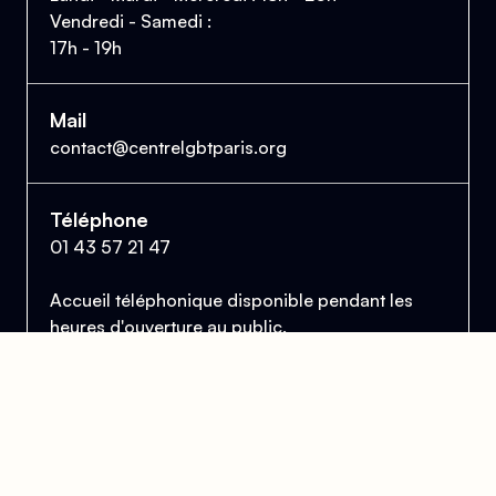
Vendredi - Samedi :
17h - 19h
Mail
contact@centrelgbtparis.org
Téléphone
01 43 57 21 47
Accueil téléphonique disponible pendant les
heures d'ouverture au public.
Le Centre Lesbien, Gai, Bi et Trans de Paris
et d'Île-de-France
Se trouver, s’entraider et lutter pour l’égalité des droits.