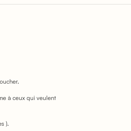
toucher.
me à ceux qui veulent
s ).