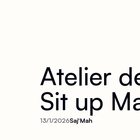
Atelier 
Sit up M
13/1/2026
Saj'Mah