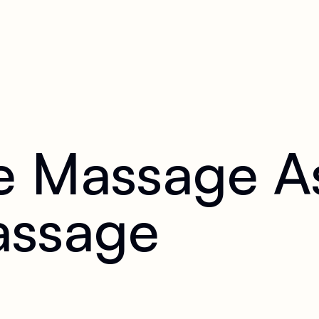
de Massage A
assage