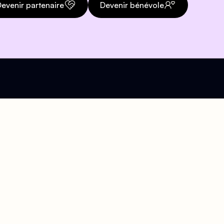
evenir partenaire
Devenir bénévole
Téléphone
org
01 43 57 21 47
Accueil téléphonique
disponible pendant les
heures d'ouverture au
public.