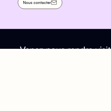
Nous contacter
Venez nous rendre visit
Adresse
Hora
63 Rue Beaubourg, 75003
Accu
Paris
Du Lu
Arts et Métiers
- 20h
Rambuteau
Samed
Grenier Saint-Lazare
Diman
(PMR)
pour 
14h -
À dix minutes à pied